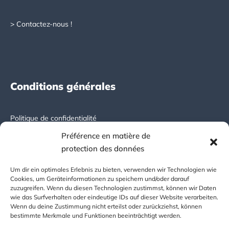
> Contactez-nous !
Conditions générales
Politique de confidentialité
Préférence en matière de
Mentions légales
protection des données
DICTATOR international
Um dir ein optimales Erlebnis zu bieten, verwenden wir Technologien wie
Cookies, um Geräteinformationen zu speichern und/oder darauf
zuzugreifen. Wenn du diesen Technologien zustimmst, können wir Daten
wie das Surfverhalten oder eindeutige IDs auf dieser Website verarbeiten.
fr.dictator.de
Wenn du deine Zustimmung nicht erteilst oder zurückziehst, können
bestimmte Merkmale und Funktionen beeinträchtigt werden.