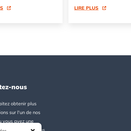
US
LIRE PLUS
tez-nous
itez obtenir plus
ions sur l'un de nos
u vous avez une
 N'hésitez pas à nous
nées