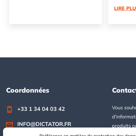
LIRE PL
Coordonnées
Contac
Footer
Vous souha
+33 1 34 04 03 42
d'informat
INFO@DICTATOR.FR
produits o
question ?
Préférence en matière de protection des don