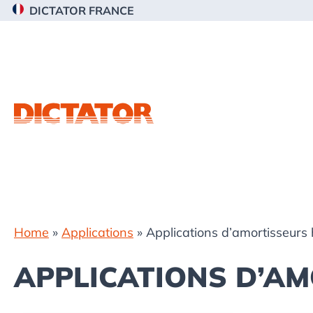
Passer
Passer
Passer
DICTATOR FRANCE
à
au
au
la
contenu
pied
navigation
principal
de
principale
page
Home
»
Applications
»
Applications d’amortisseurs
APPLICATIONS D’A