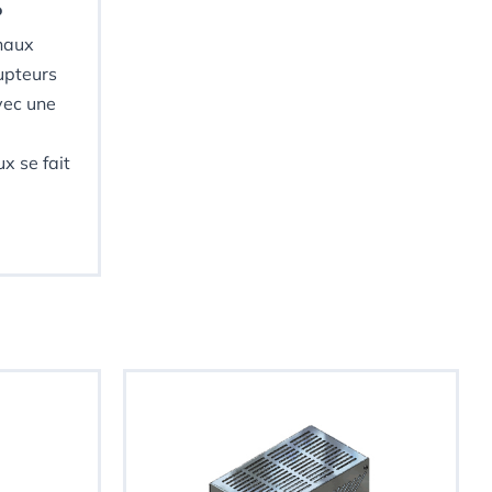
P
naux
rupteurs
vec une
x se fait