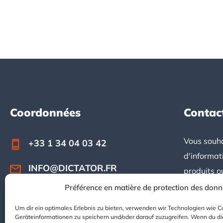
Coordonnées
Contac
Footer
Vous souha
+33 1 34 04 03 42
d'informat
INFO@DICTATOR.FR
produits o
question ?
Préférence en matière de protection des don
contacter.
Um dir ein optimales Erlebnis zu bieten, verwenden wir Technologien wie C
Geräteinformationen zu speichern und/oder darauf zuzugreifen. Wenn du d