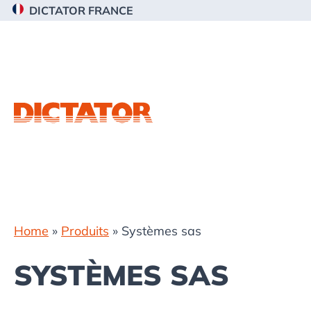
Passer
Passer
Passer
DICTATOR FRANCE
à
au
au
la
contenu
pied
navigation
principal
de
principale
page
Home
»
Produits
»
Systèmes sas
SYSTÈMES SAS