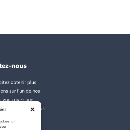
tez-nous
itez obtenir plus
ions sur l'un de nos
u vous avez une
 N'hésitez pas à nous
nées
ookies, um
iesen