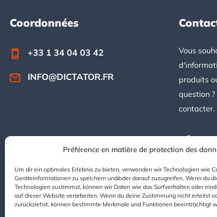
Coordonnées
Contac
Footer
Vous souha
+33 1 34 04 03 42
d'informat
INFO@DICTATOR.FR
produits o
question ?
contacter.
> Contacte
Préférence en matière de protection des don
Um dir ein optimales Erlebnis zu bieten, verwenden wir Technologien wie C
Geräteinformationen zu speichern und/oder darauf zuzugreifen. Wenn du d
Technologien zustimmst, können wir Daten wie das Surfverhalten oder eind
auf dieser Website verarbeiten. Wenn du deine Zustimmung nicht erteilst o
zurückziehst, können bestimmte Merkmale und Funktionen beeinträchtigt 