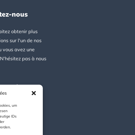
tez-nous
itez obtenir plus
ions sur l'un de nos
u vous avez une
 N'hésitez pas à nous
z-nous !
nées
ookies, um
iesen
eutige IDs
der
werden.