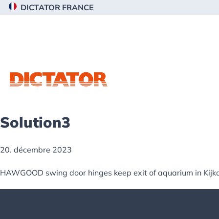
Passer
Passer
Passer
DICTATOR FRANCE
à
au
au
la
contenu
pied
navigation
principal
de
principale
page
Solution3
20. décembre 2023
HAWGOOD swing door hinges keep exit of aquarium in Kijkd